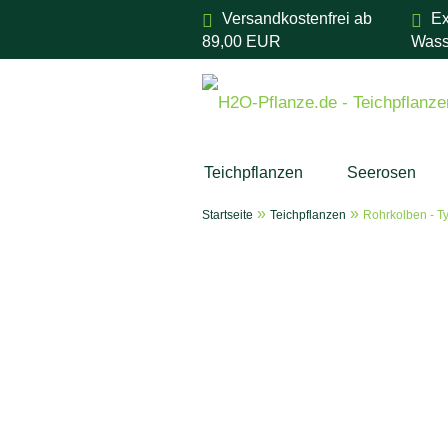
Versandkostenfrei ab
Ex
89,00 EUR
Wass
Teichpflanzen
Seerosen
»
»
Startseite
Teichpflanzen
Rohrkolben - Ty
Aquarium Pflanzen
Aquarie