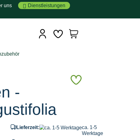
r uns
Dienstleistungen
hzubehör
Auf
n -
den
Merkzettel
ustifolia
Lieferzeit:
ca. 1-5
Werktage