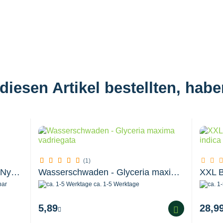
iesen Artikel bestellten, hab
(1)
einheimische weiße Seerose - Nymphaea alba...
Wasserschwaden - Glyceria maxima variegata...
bar
ca. 1-5 Werktage
5,89
28,9