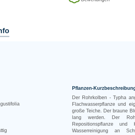
nfo
Pflanzen-Kurzbeschreibun
Der Rohrkolben - Typha angu
ustifolia
Flachwasserpflanze und eig
große Teiche. Der braune Bl
lang werden. Der Rohr
Repositionspflanze und 
ttig
Wasserreinigung an Sch