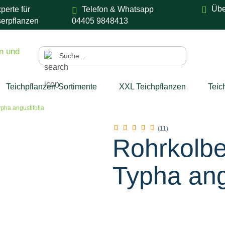
Übe
perte für
Telefon & Whatsapp
erpflanzen
04405 9848413
Suche...
Teichpflanzen-Sortimente
XXL Teichpflanzen
Teic
pha angustifolia
nzubehör
SALE %
Mehr
(11)
Rohrkolbe
Typha ang