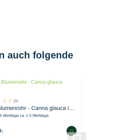
en auch folgende
(0)
(0)
XXL Blumenrohr - Canna glauca indica
ca. 1-5 We
ca. 1-5 Werktage
statt
11,49
8,62
Nur
9