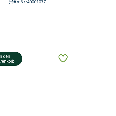
Art.Nr.:
40001077
Auf
In den
renkorb
den
Merkzettel