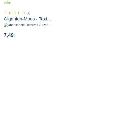
(1)
Giganten-Moos - Taxiphyllum sp. ´Giant´ in vitro
Zurzeit nicht verfügbar
7,49