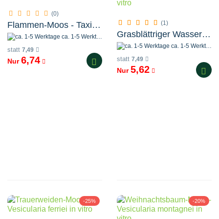
(0)
(1)
Flammen-Moos - Taxiphyllum sp. 'Flame Moss' in vitro
Grasblättriger Wasserschlauch - Utricularia graminifolia in vitro
ca. 1-5 Werktage
ca. 1-5 Werktage
statt
7,49
6,74
statt
7,49
Nur
5,62
Nur
-25%
-20%