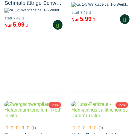
Schmalblättrige Schwertpflanze - Helanthium bolivianum Quadricostatus in vitro
ca. 1-5 Werktage
ca. 1-5 Werktage
statt
7,49
5,99
statt
7,49
Nur
5,99
Nur
-20%
-22%
(1)
(0)