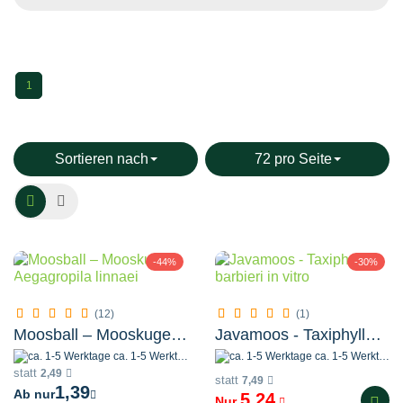
1
Sortieren nach
72 pro Seite
-44%
-30%
(12)
(1)
Moosball – Mooskugel - Aegagropila linnaei
Javamoos - Taxiphyllum barbieri in vitro
ca. 1-5 Werktage
ca. 1-5 Werktage
statt
2,49
statt
7,49
1,39
Ab nur
5,24
Nur