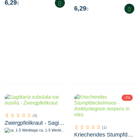
6,29
6,29
-7%
(3)
Zwergpfeilkraut - Sagittaria subulata var. pusilla
(1)
ca. 1-5 Werktage
Kriechendes Stumpfdeckelmoos - Amblystegium serpens in vitro