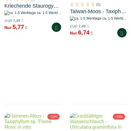
(0)
Kriechende Staurogyne - Staurogyne repens in vitro
Taiwan-Moos - Taxiphyllum alternans ´Taiwan´ in vitro
ca. 1-5 Werktage
ca. 1-5 Werktage
statt
7,49
5,77
statt
7,49
Nur
6,74
Nur
-10%
-25%