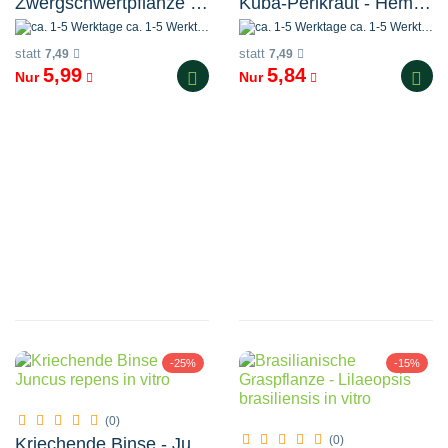
Zwergschwertpflanze - Helanthium tenellum ´Red´ in vitro
Kuba-Perlkraut - Hemianthus callitrichoides 'Cuba' in vitro
ca. 1-5 Werktage
ca. 1-5 Werktage
statt
statt
7,49
7,49
5,99
5,84
Nur
Nur
-25%
-15%
(0)
(0)
Kriechende Binse - Juncus repens in vitro