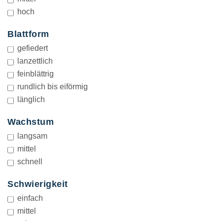
hoch
Blattform
BLATTFORM
gefiedert
lanzettlich
feinblättrig
rundlich bis eiförmig
länglich
Wachstum
WACHSTUM
langsam
mittel
schnell
Schwierigkeit
SCHWIERIGKEIT
einfach
mittel