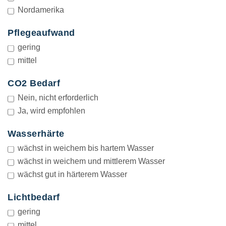
Nordamerika
Pflegeaufwand
PFLEGEAUFWAND
gering
mittel
CO2 Bedarf
CO2
BEDARF
Nein, nicht erforderlich
Ja, wird empfohlen
Wasserhärte
WASSERHÄRTE
wächst in weichem bis hartem Wasser
wächst in weichem und mittlerem Wasser
wächst gut in härterem Wasser
Lichtbedarf
LICHTBEDARF
gering
mittel