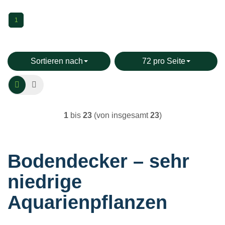
1
Sortieren nach
72 pro Seite
1
bis
23
(von insgesamt
23
)
Bodendecker – sehr
niedrige
Aquarienpflanzen