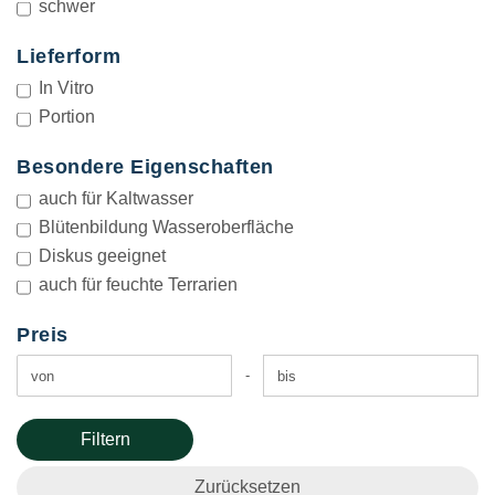
schwer
Lieferform
LIEFERFORM
In Vitro
Portion
Besondere Eigenschaften
BESONDERE
EIGENSCHAFTEN
auch für Kaltwasser
Blütenbildung Wasseroberfläche
Diskus geeignet
auch für feuchte Terrarien
Preis
PREIS
Preis bis
-
Filtern
Zurücksetzen