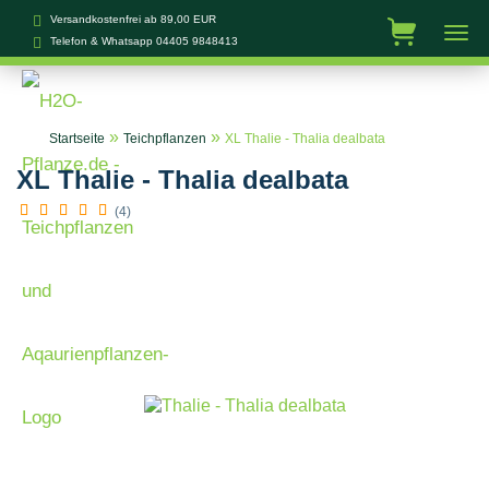
Versandkostenfrei ab 89,00 EUR
Telefon & Whatsapp
04405 9848413
»
»
Startseite
Teichpflanzen
XL Thalie - Thalia dealbata
XL Thalie - Thalia dealbata
(4)