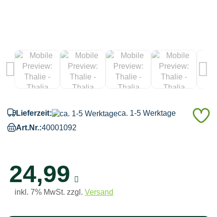
A
Lieferzeit:
ca. 1-5 Werktage
d
Art.Nr.:
40001092
M
24,99
inkl. 7% MwSt. zzgl.
Versand