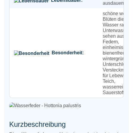
Lebensdauer:
ausdauernd
schöne weiße
Blüten die au
Wasser ragen,
Unterwasserbl
sehen aus wi
Federn,
einheimisch,
Besonderheit:
bienenfreundli
wintergrün, bie
Unterschlupf 
Versteckmögli
für Lebewese
Teich,
wasserreinige
Sauerstoffspe
Kurzbeschreibung