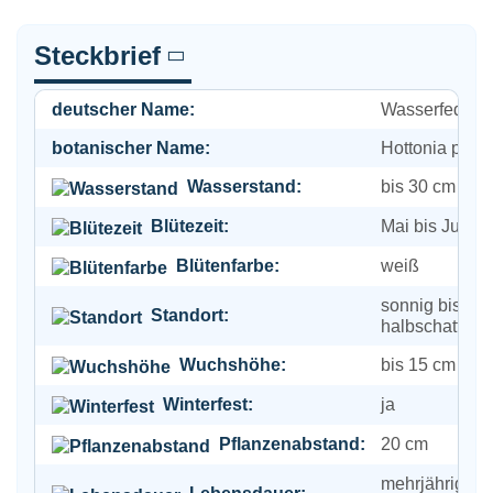
Steckbrief
deutscher Name:
Wasserfeder
botanischer Name:
Hottonia palus
Wasserstand:
bis 30 cm
Blütezeit:
Mai bis Juli
Blütenfarbe:
weiß
sonnig bis
Standort:
halbschattig
Wuchshöhe:
bis 15 cm
Winterfest:
ja
Pflanzenabstand:
20 cm
mehrjährig,