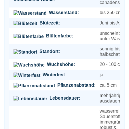
canadensis
Wasserstand:
bis 250 cm
Blütezeit:
Juni bis Augus
unscheinbar 
Blütenfarbe:
unter Wasser
sonnig bis
Standort:
halbschattig
Wuchshöhe:
20 - 100 cm
Winterfest:
ja
Pflanzenabstand:
ca. 5 cm
mehrjährig,
Lebensdauer:
ausdauernd
wasserreinige
Sauerstoffliefe
immergrün, se
robust &