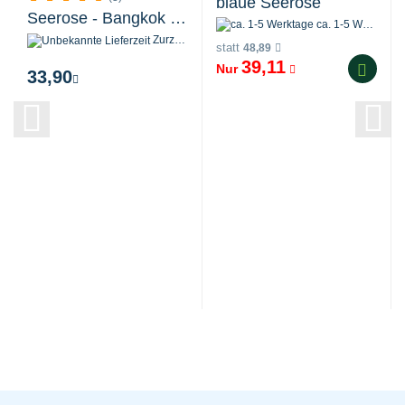
blaue Seerose
Seerose - Bangkok Snow
ca. 1-5 Werktage
Zurzeit nicht verfügbar
statt
48,89
39,11
Nur
33,90