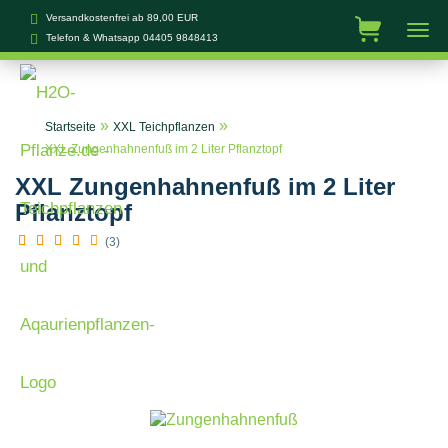
Versandkostenfrei ab 89,00 EUR
Telefon & Whatsapp
04405 9848413
»
»
Startseite
XXL Teichpflanzen
XXL Zungenhahnenfuß im 2 Liter Pflanztopf
XXL Zungenhahnenfuß im 2 Liter
Pflanztopf
(3)