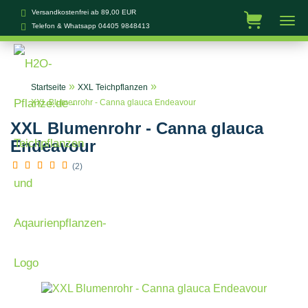
Versandkostenfrei ab 89,00 EUR
Telefon & Whatsapp
04405 9848413
»
»
Startseite
XXL Teichpflanzen
XXL Blumenrohr - Canna glauca Endeavour
XXL Blumenrohr - Canna glauca
Endeavour
(2)