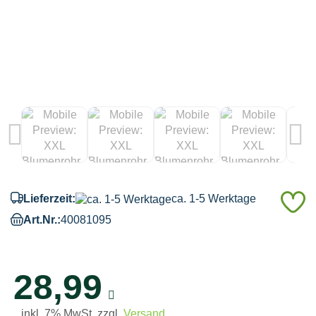
A
Lieferzeit:
ca. 1-5 Werktage
d
Art.Nr.:
40081095
M
28,99
inkl. 7% MwSt. zzgl.
Versand