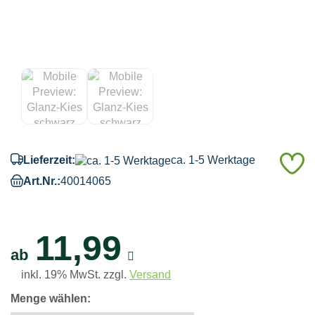
A
Lieferzeit:
ca. 1-5 Werktage
d
Art.Nr.:
40014065
M
11,99
ab
inkl. 19% MwSt. zzgl.
Versand
Menge wählen: