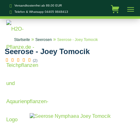
Versandkostenfrei ab 89,00 EUR
Telefon & Whatsapp
04405 9848413
»
»
Startseite
Seerosen
Seerose - Joey Tomocik
Seerose - Joey Tomocik
(2)