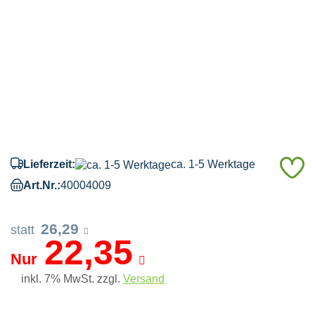
A
Lieferzeit:
ca. 1-5 Werktage
d
Art.Nr.:
40004009
M
26,29
statt
22,35
Nur
inkl. 7% MwSt. zzgl.
Versand