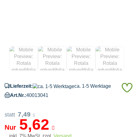
A
Lieferzeit:
ca. 1-5 Werktage
d
Art.Nr.:
40013041
M
7,49
statt
5,62
Nur
inkl. 7% MwSt. zzgl.
Versand