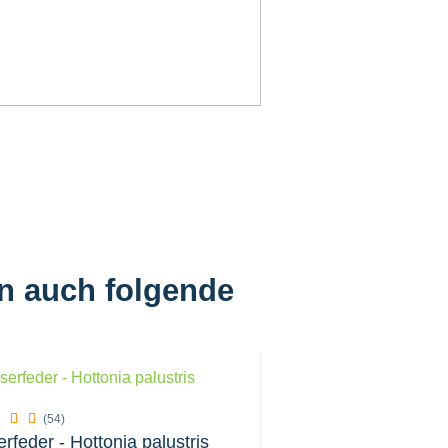
en auch folgende
(5)
(54)
rfeder - Hottonia palustris