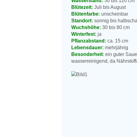
Wasserstand:
50 bis 120 cm
Blütezeit:
Juli bis August
Blütenfarbe:
unscheinbar
Standort:
sonnig bis halbscha
Wuchshöhe:
30 bis 80 cm
Winterfest:
ja
Pflanzabstand:
ca. 15 cm
Lebensdauer:
mehrjährig
Besonderheit
:
ein guter Sauer
wasserreinigend, da Nährsto