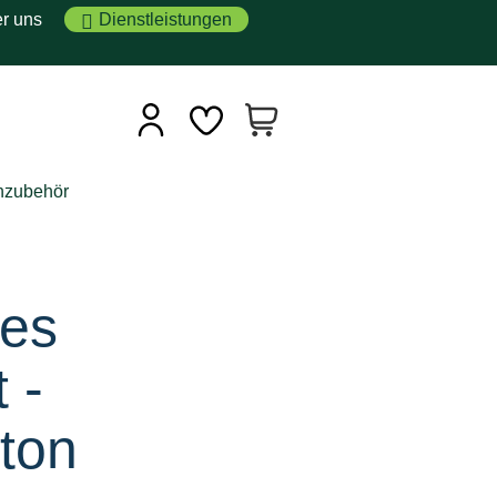
r uns
Dienstleistungen
hzubehör
des
 -
ton