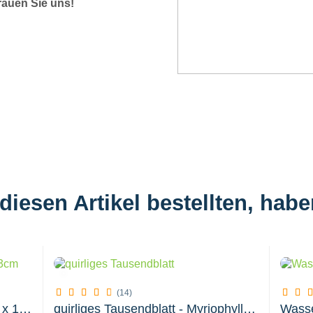
rauen Sie uns!
iesen Artikel bestellten, hab
(14)
Teich-Pflanzkorb eckig 23 x 23 x 13 cm
quirliges Tausendblatt - Myriophyllum verticillatum...
Wasse