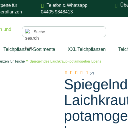
Übe
perte für
Telefon & Whatsapp
erpflanzen
04405 9848413
Suche...
Teichpflanzen-Sortimente
XXL Teichpflanzen
Teic
»
anzen für Teiche
Spiegelndes Laichkraut - potamogeton lucens
nzubehör
SALE %
Mehr
(2)
Spiegeln
Laichkraut
potamoge