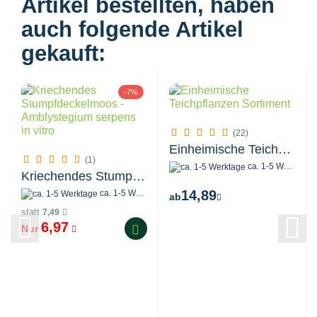
Artikel bestellten, haben
auch folgende Artikel
gekauft:
-7%
(22)
Einheimische Teichpflanzen Sortiment
(1)
ca. 1-5 Werktage
Kriechendes Stumpfdeckelmoos - Amblystegium...
14,89
ca. 1-5 Werktage
ab
statt
7,49
6,97
Nur