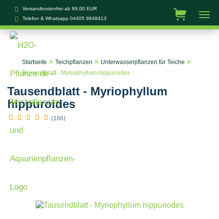
Versandkostenfrei ab 89,00 EUR
Telefon & Whatsapp
04405 9848413
»
»
»
Startseite
Teichpflanzen
Unterwasserpflanzen für Teiche
Tausendblatt - Myriophyllum hippuroides
Tausendblatt - Myriophyllum
hippuroides
(166)