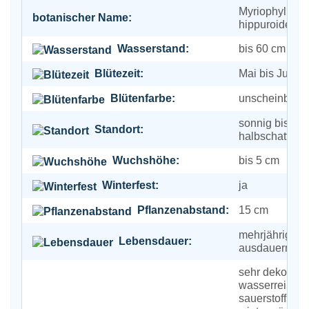
Myriophyllum
botanischer Name:
hippuroides
Wasserstand:
bis 60 cm
Blütezeit:
Mai bis Juli
Blütenfarbe:
unscheinbar
sonnig bis
Standort:
halbschattig
Wuchshöhe:
bis 5 cm
Winterfest:
ja
Pflanzenabstand:
15 cm
mehrjährig,
Lebensdauer:
ausdauernd
sehr dekorativ
wasserreinige
sauerstoffspe