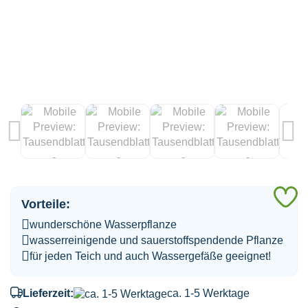
A
Vorteile:
d
wunderschöne Wasserpflanze
M
wasserreinigende und sauerstoffspendende Pflanze
für jeden Teich und auch Wassergefäße geeignet!
Lieferzeit:
ca. 1-5 Werktage